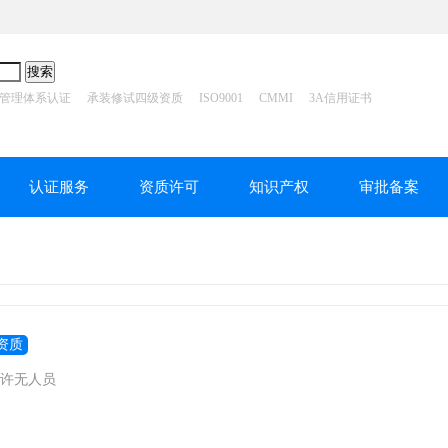
管理体系认证
承装修试四级资质
ISO9001
CMMI
3A信用证书
认证服务
资质许可
知识产权
审批备案
资质
许无人员