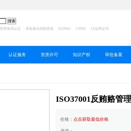
管理体系认证
承装修试四级资质
ISO9001
CMMI
3A信用证书
认证服务
资质许可
知识产权
审批备案
ISO37001反贿赂
价格：
点击获取最低价格