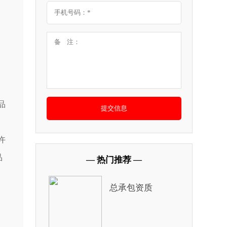
品
许
品
— 热门推荐 —
总承包资质