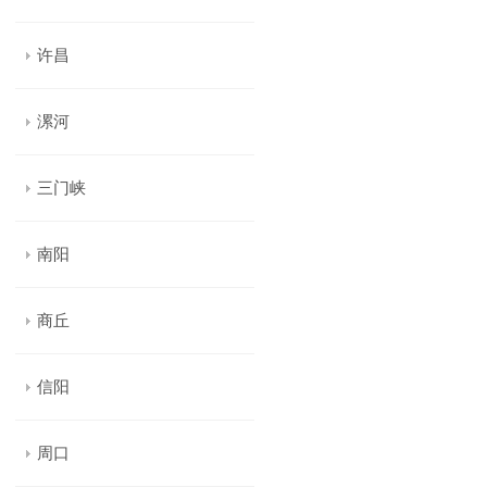
许昌
漯河
三门峡
南阳
商丘
信阳
周口