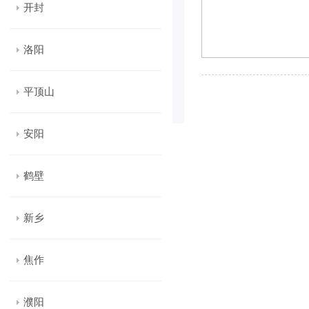
开封
洛阳
平顶山
安阳
鹤壁
新乡
焦作
濮阳