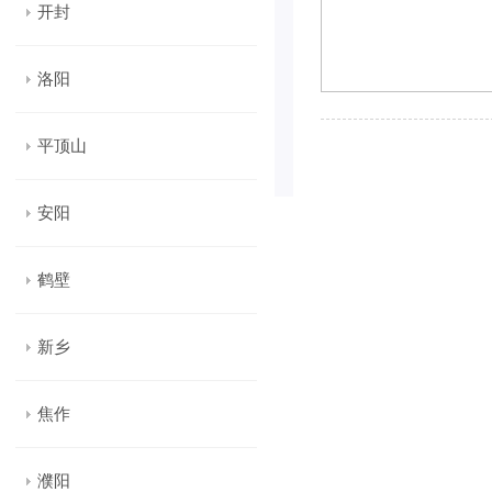
开封
洛阳
平顶山
安阳
鹤壁
新乡
焦作
濮阳