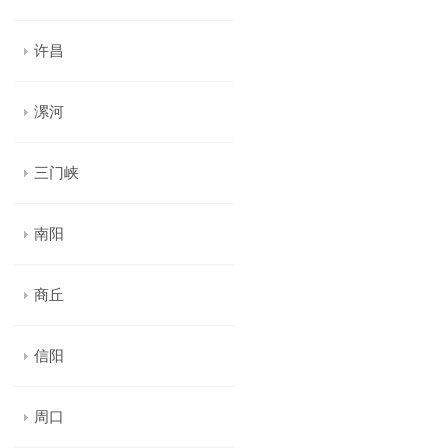
许昌
漯河
三门峡
南阳
商丘
信阳
周口