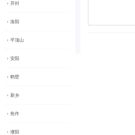
开封
洛阳
平顶山
安阳
鹤壁
新乡
焦作
濮阳