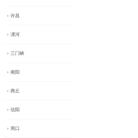
许昌
漯河
三门峡
南阳
商丘
信阳
周口