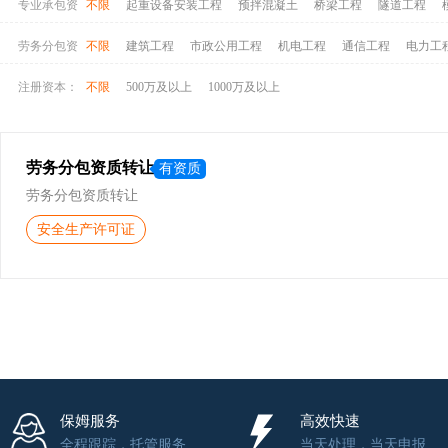
专业承包资
不限
起重设备安装工程
预拌混凝土
桥梁工程
隧道工程
质：
铁路铺轨架梁工程
铁路电气化工程
机场场道工程
民航空管工
劳务分包资
不限
建筑工程
市政公用工程
机电工程
通信工程
电力工
港航设备安装及水上交管工程
水工金属结构制作与安装工程
水
质：
注册资本：
不限
500万及以上
1000万及以上
建筑装修装饰工程
建筑幕墙工程
环保工程
电子与智能化工程
劳务分包资质转让
有资质
劳务分包资质转让
安全生产许可证
保姆服务
高效快速
全程跟踪，托管服务
当天处理，当天申报