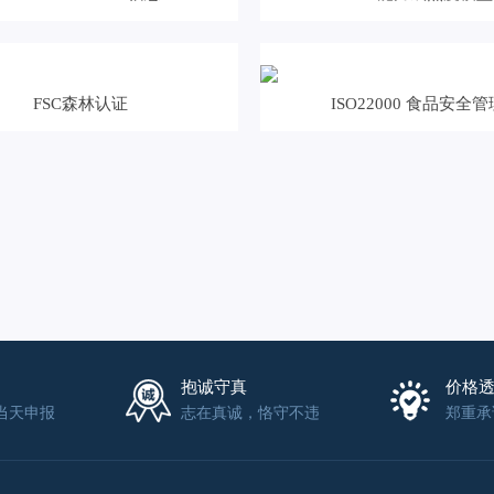
FSC森林认证
ISO22000 食品安全管
抱诚守真
价格
当天申报
志在真诚，恪守不违
郑重承